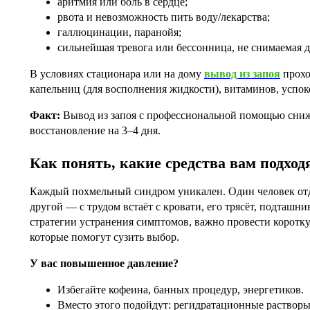
аритмия или боль в сердце;
рвота и невозможность пить воду/лекарства;
галлюцинации, паранойя;
сильнейшая тревога или бессонница, не снимаемая 
В условиях стационара или на дому
вывод из запоя
прохо
капельниц (для восполнения жидкости), витаминов, успок
Факт:
Вывод из запоя с профессиональной помощью сниж
восстановление на 3–4 дня.
Как понять, какие средства вам подход
Каждый похмельный синдром уникален. Один человек отд
другой — с трудом встаёт с кровати, его трясёт, подташни
стратегии устранения симптомов, важно провести корот
которые помогут сузить выбор.
У вас повышенное давление?
Избегайте кофеина, банных процедур, энергетиков.
Вместо этого подойдут: регидратационные растворы 