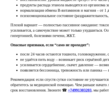
продукты распада этанола выводятся из организма за
нормализация обмена B-витаминов и магния – от 1 д
психоэмоциональное состояние (раздражительность, 
Плохой вариант — полностью пассивное ожидание: токс
усиливается, а самочувствие может только ухудшиться. О
гипертонией, болезнями печени, ЖКТ.
Опасные признаки, если “само не проходит”:
после 24 часов остаются тошнота, головокружение, с
не удаётся пить воду – возникает риск серьёзной де
усиливается сердцебиение, скачет давление — воз
появляется бессонница, тревожность или паника —
Рекомендация: если спустя сутки состояние не улучшает
обратитесь за медицинской помощью. Чем раньше начато 
срок восстановления. Звоните ☎
+74991303203
, мы рабо