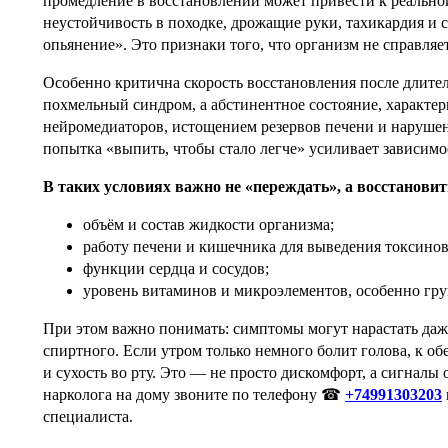
промедление в восстановлении может привести к реально
неустойчивость в походке, дрожащие руки, тахикардия и 
опьянение». Это признаки того, что организм не справляет
Особенно критична скорость восстановления после длител
похмельный синдром, а абстинентное состояние, характ
нейромедиаторов, истощением резервов печени и наруше
попытка «выпить, чтобы стало легче» усиливает зависимо
В таких условиях важно не «переждать», а восстановит
объём и состав жидкости организма;
работу печени и кишечника для выведения токсинов
функции сердца и сосудов;
уровень витаминов и микроэлементов, особенно гру
При этом важно понимать: симптомы могут нарастать даж
спиртного. Если утром только немного болит голова, к обе
и сухость во рту. Это — не просто дискомфорт, а сигнал
нарколога на дому звоните по телефону ☎
+74991303203
специалиста.