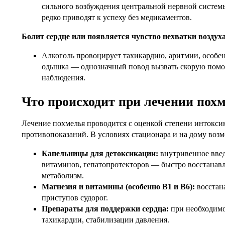
сильного возбуждения центральной нервной системы
редко приводят к успеху без медикаментов.
Болит сердце или появляется чувство нехватки воздух
Алкоголь провоцирует тахикардию, аритмии, особен
одышка — однозначный повод вызвать скорую помощ
наблюдения.
Что происходит при лечении пох
Лечение похмелья проводится с оценкой степени интоксик
противопоказаний. В условиях стационара и на дому воз
Капельницы для детоксикации:
внутривенное введ
витаминов, гепатопротекторов — быстро восстанав
метаболизм.
Магнезия и витамины (особенно B1 и B6):
восстан
приступов судорог.
Препараты для поддержки сердца:
при необходимо
тахикардии, стабилизации давления.