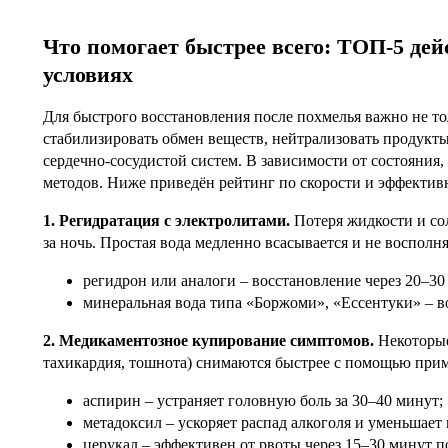
Что помогает быстрее всего: ТОП-5 де
условиях
Для быстрого восстановления после похмелья важно не тол
стабилизировать обмен веществ, нейтрализовать продукты
сердечно-сосудистой систем. В зависимости от состояния
методов. Ниже приведён рейтинг по скорости и эффектив
1.
Регидратация с электролитами.
Потеря жидкости и со
за ночь. Простая вода медленно всасывается и не восполн
регидрон или аналоги – восстановление через 20–30
минеральная вода типа «Боржоми», «Ессентуки» – в
2. Медикаментозное купирование симптомов.
Некоторые
тахикардия, тошнота) снимаются быстрее с помощью при
аспирин – устраняет головную боль за 30–40 минут;
метадоксил – ускоряет распад алкоголя и уменьшает 
церукал – эффективен от рвоты через 15–30 минут п