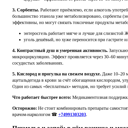
3.
Сорбенты.
Работают приёмлемо, если алкоголь употребл
большинство этанола уже метаболизировано, сорбенты (эн
эффективны, но могут связать токсичные продукты метаб
энтеросгель работает мягче и лучше для слизистой 
уголь дешёвый, но хуже переносится при гастрите ил
4.
Контрастный душ и умеренная активность.
Запускаю
микроциркуляцию. Эффект проявляется через 30–60 минут
сосудистых заболеваниях.
5.
Кислород и прогулка на свежем воздухе.
Даже 10–20 
ацетальдегида в крови за счёт обогащения кислородом, у
Один из самых «бесплатных» методов, но требует усилий
Что работает быстрее всего:
Медикаментозная поддержка
Осторожно:
Не стоит комбинировать препараты самостоят
врачом-наркологом ☎
+74991303203
.
Похмелье и запой: в чём разница и мож