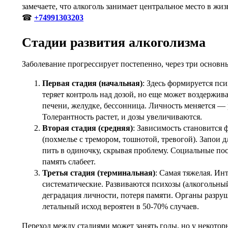
замечаете, что алкоголь занимает центральное место в жиз
☎
+74991303203
Стадии развития алкоголизма
Заболевание прогрессирует постепенно, через три основн
Первая стадия (начальная)
: Здесь формируется пси
теряет контроль над дозой, но еще может воздержив
печени, желудке, бессонница. Личность меняется —
Толерантность растет, и дозы увеличиваются.
Вторая стадия (средняя)
: Зависимость становится
(похмелье с тремором, тошнотой, тревогой). Запои д
пить в одиночку, скрывая проблему. Социальные пос
память слабеет.
Третья стадия (терминальная)
: Самая тяжелая. Ин
систематические. Развиваются психозы (алкогольны
деградация личности, потеря памяти. Органы разруш
летальный исход вероятен в 50-70% случаев.
Переход между стадиями может занять годы, но у некото