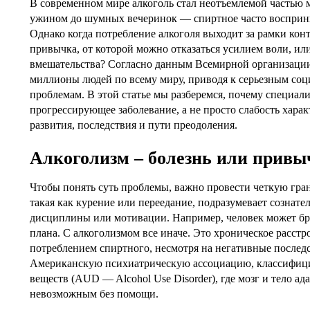
В современном мире алкоголь стал неотъемлемой частью м
ужином до шумных вечеринок — спиртное часто восприним
Однако когда потребление алкоголя выходит за рамки конт
привычка, от которой можно отказаться усилием воли, ил
вмешательства? Согласно данным Всемирной организации 
миллионы людей по всему миру, приводя к серьезным со
проблемам. В этой статье мы разберемся, почему специали
прогрессирующее заболевание, а не просто слабость харак
развития, последствия и пути преодоления.
Алкоголизм – болезнь или привы
Чтобы понять суть проблемы, важно провести четкую гра
такая как курение или переедание, подразумевает созна
дисциплины или мотивации. Например, человек может бро
плана. С алкоголизмом все иначе. Это хроническое расст
потреблением спиртного, несмотря на негативные послед
Американскую психиатрическую ассоциацию, классифицир
веществ (AUD — Alcohol Use Disorder), где мозг и тело ад
невозможным без помощи.